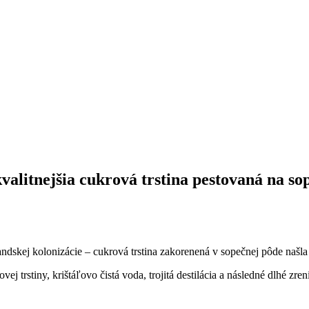
valitnejšia
cukrová trstina pestovaná na so
ndskej kolonizácie – cukrová trstina zakorenená v sopečnej pôde našla 
ej trstiny, krištáľovo čistá voda, trojitá destilácia a následné dlhé 