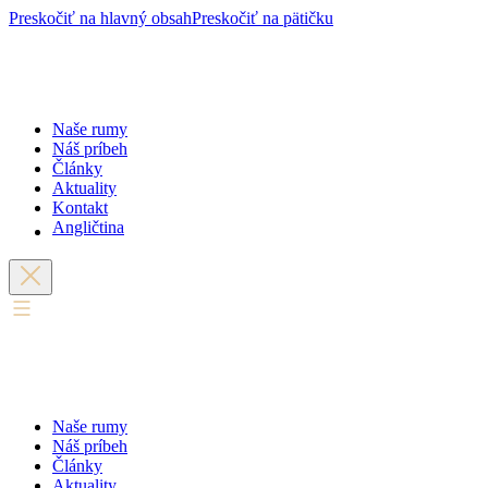
Preskočiť na hlavný obsah
Preskočiť na pätičku
Naše rumy
Náš príbeh
Články
Aktuality
Kontakt
Angličtina
Naše rumy
Náš príbeh
Články
Aktuality