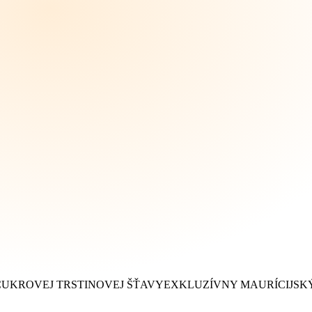
CUKROVEJ TRSTINOVEJ ŠŤAVY
EXKLUZÍVNY MAURÍCIJSKÝ